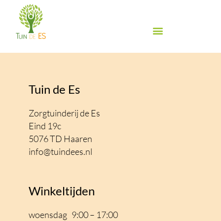
Ga
naar
de
inhoud
Biologische groente & fruit
Biologische winkel
Inspiratie & Proeven
Food Festival de Es
Tuin de Es
Zorgtuinderij de Es
Eind 19c
5076 TD Haaren
info@tuindees.nl
Winkeltijden
woensdag 9:00 – 17:00