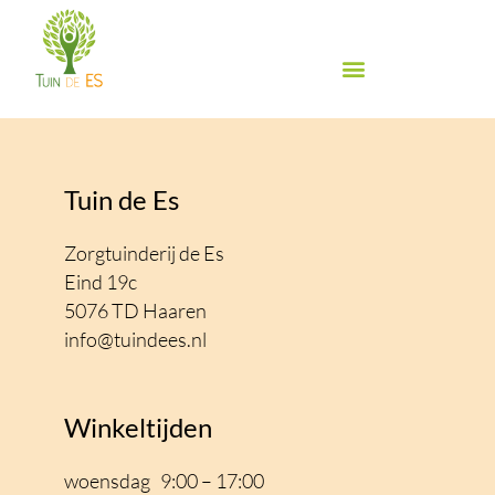
Ga
naar
de
inhoud
Biologische groente & fruit
Biologische winkel
Inspiratie & Proeven
Food Festival de Es
Tuin de Es
Zorgtuinderij de Es
Eind 19c
5076 TD Haaren
info@tuindees.nl
Winkeltijden
woensdag 9:00 – 17:00