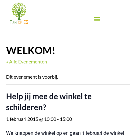
Ga
naar
de
inhoud
Biologische groente & fruit
Biologische winkel
Inspiratie & Proeven
Food Festival de Es
WELKOM!
« Alle Evenementen
Dit evenement is voorbij.
Help jij mee de winkel te
schilderen?
1 februari 2015 @ 10:00
-
15:00
We knappen de winkel op en gaan 1 februari de winkel