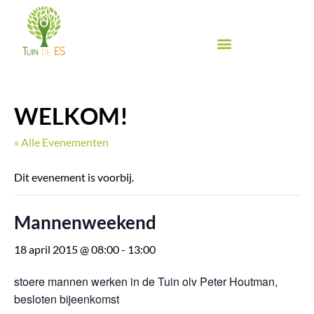
Ga
naar
de
inhoud
Biologische groente & fruit
Biologische winkel
Inspiratie & Proeven
Food Festival de Es
WELKOM!
« Alle Evenementen
Dit evenement is voorbij.
Mannenweekend
18 april 2015 @ 08:00
-
13:00
stoere mannen werken in de Tuin olv Peter Houtman,
besloten bijeenkomst