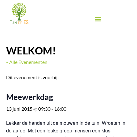
Ga
naar
de
inhoud
Biologische groente & fruit
Biologische winkel
Inspiratie & Proeven
Food Festival de Es
WELKOM!
« Alle Evenementen
Dit evenement is voorbij.
Meewerkdag
13 juni 2015 @ 09:30
-
16:00
Lekker de handen uit de mouwen in de tuin. Wroeten in
de aarde. Met een leuke groep mensen een klus