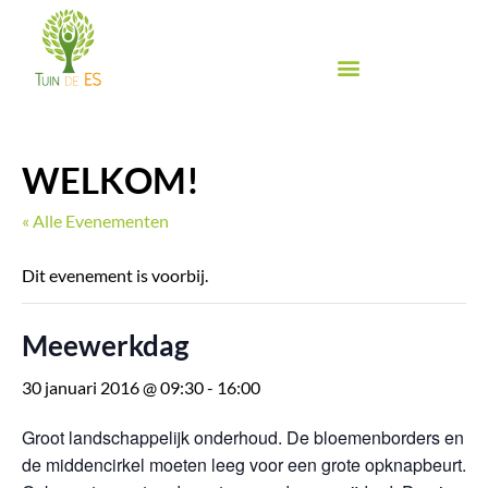
Ga
naar
de
inhoud
Biologische groente & fruit
Biologische winkel
Inspiratie & Proeven
Food Festival de Es
WELKOM!
« Alle Evenementen
Dit evenement is voorbij.
Meewerkdag
30 januari 2016 @ 09:30
-
16:00
Groot landschappelijk onderhoud. De bloemenborders en
de middencirkel moeten leeg voor een grote opknapbeurt.