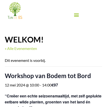
Ga
naar
de
inhoud
Biologische groente & fruit
Biologische winkel
Inspiratie & Proeven
Food Festival de Es
WELKOM!
« Alle Evenementen
Dit evenement is voorbij.
Workshop van Bodem tot Bord
€97
12 mei 2024 @ 10:00
-
14:00
“Creëer een echte seizoensmaaltijd, met
zelf geplukte
eetbare wilde planten, groenten van het land én