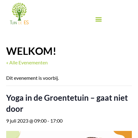
Ga
naar
de
inhoud
Biologische groente & fruit
Biologische winkel
Inspiratie & Proeven
Food Festival de Es
WELKOM!
« Alle Evenementen
Dit evenement is voorbij.
Yoga in de Groentetuin – gaat niet
door
9 juli 2023 @ 09:00
-
17:00