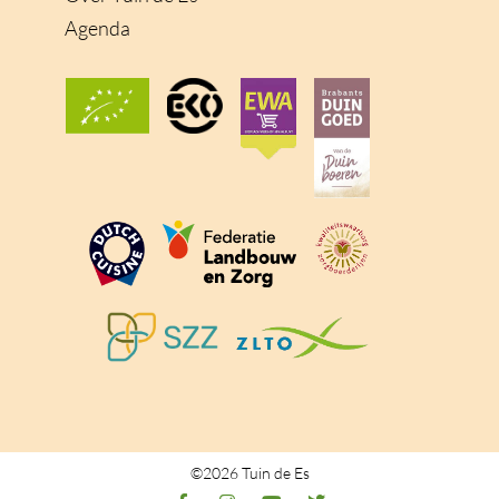
Agenda
©2026 Tuin de Es
F
I
Y
T