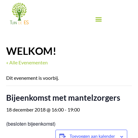
Ga
naar
de
inhoud
Biologische groente & fruit
Biologische winkel
Inspiratie & Proeven
Food Festival de Es
WELKOM!
« Alle Evenementen
Dit evenement is voorbij.
Bijeenkomst met mantelzorgers
18 december 2018 @ 16:00
-
19:00
(besloten bijeenkomst)
Toevoegen aan kalender