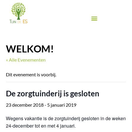
Ga
naar
de
inhoud
Biologische groente & fruit
Biologische winkel
Inspiratie & Proeven
Food Festival de Es
WELKOM!
« Alle Evenementen
Dit evenement is voorbij.
De zorgtuinderij is gesloten
23 december 2018
-
5 januari 2019
Wegens vakantie is de zorgtuinderij gesloten in de weken
24-december tot en met 4 januari.