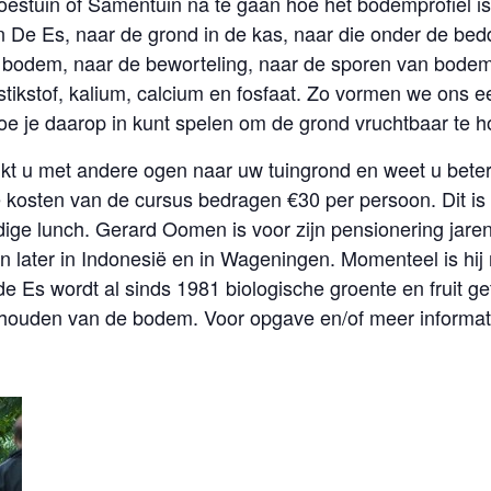
oestuin of Samentuin na te gaan hoe het bodemprofiel 
n De Es, naar de grond in de kas, naar die onder de bed
e bodem, naar de beworteling, naar de sporen van bodeml
tikstof, kalium, calcium en fosfaat. Zo vormen we ons 
oe je daarop in kunt spelen om de grond vruchtbaar te ho
jkt u met andere ogen naar uw tuingrond en weet u bete
kosten van de cursus bedragen €30 per persoon. Dit is in
dige lunch. Gerard Oomen is voor zijn pensionering jare
later in Indonesië en in Wageningen. Momenteel is hij n
de Es wordt al sinds 1981 biologische groente en fruit ge
houden van de bodem. Voor opgave en/of meer informat