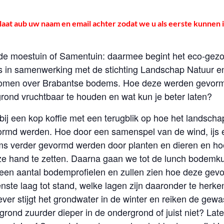
 laat aub uw naam en email achter zodat we u als eerste kunnen
 de moestuin of Samentuin: daarmee begint het eco-gezo
Es in samenwerking met de stichting Landschap Natuur 
Oomen over Brabantse bodems. Hoe deze werden gevormd,
rond vruchtbaar te houden en wat kun je beter laten?
ij een kop koffie met een terugblik op hoe het landscha
md werden. Hoe door een samenspel van de wind, ijs en
s verder gevormd werden door planten en dieren en hoe 
e hand te zetten. Daarna gaan we tot de lunch bodemk
en een aantal bodemprofielen en zullen zien hoe deze ge
ste laag tot stand, welke lagen zijn daaronder te herken
ever stijgt het grondwater in de winter en reiken de gewa
ond zuurder dieper in de ondergrond of juist niet? Later 