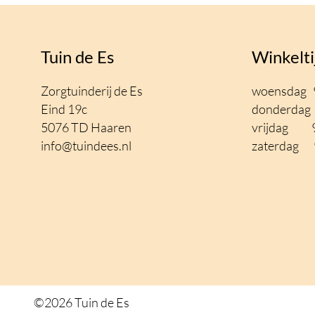
Tuin de Es
Winkelti
Zorgtuinderij de Es
woensdag 9
Eind 19c
donderdag 
5076 TD Haaren
vrijdag 9
info@tuindees.nl
zaterdag 9
©2026 Tuin de Es