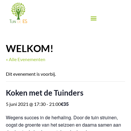
Ga
naar
de
inhoud
Biologische groente & fruit
Biologische winkel
Inspiratie & Proeven
Food Festival de Es
WELKOM!
« Alle Evenementen
Dit evenement is voorbij.
Koken met de Tuinders
€35
5 juni 2021 @ 17:30
-
21:00
Wegens succes in de herhaling. Door de tuin struinen,
oogst de groente van het seizoen en daarna samen aan