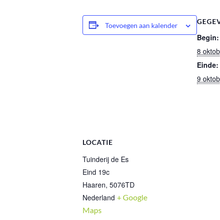
GEGE
Toevoegen aan kalender
Begin:
8 okto
Einde:
9 okto
LOCATIE
Tuinderij de Es
Eind 19c
Haaren
,
5076TD
Nederland
+ Google
Maps