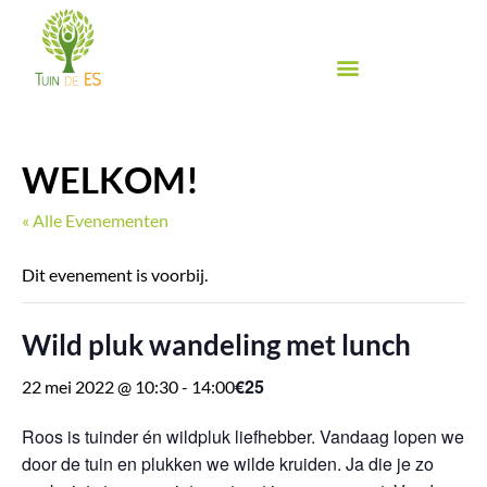
Ga
naar
de
inhoud
Biologische groente & fruit
Biologische winkel
Inspiratie & Proeven
Food Festival de Es
WELKOM!
« Alle Evenementen
Dit evenement is voorbij.
Wild pluk wandeling met lunch
€25
22 mei 2022 @ 10:30
-
14:00
Roos is tuinder én wildpluk liefhebber. Vandaag lopen we
door de tuin en plukken we wilde kruiden. Ja die je zo