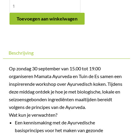
Ayurvedisch
koken:
biologisch,
Toevoegen aan winkelwagen
lokaal
en
seizoensgebonden
27
Beschrijving
september
aantal
Op zondag 30 september van 15.00 tot 19.00
organiseren Mamata Ayurveda en Tuin de Es samen een
inspirerende workshop over Ayurvedisch koken. Tijdens
deze middag ontdek je hoe je met biologische, lokale en
seizoensgebonden ingrediënten maaltijden bereidt
volgens de principes van de Ayurveda.
Wat kun je verwachten?
Een kennismaking met de Ayurvedische
basisprincipes voor het maken van gezonde