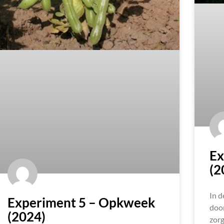
Ex
(2
In d
Experiment 5 – Opkweek
door
(2024)
zorg