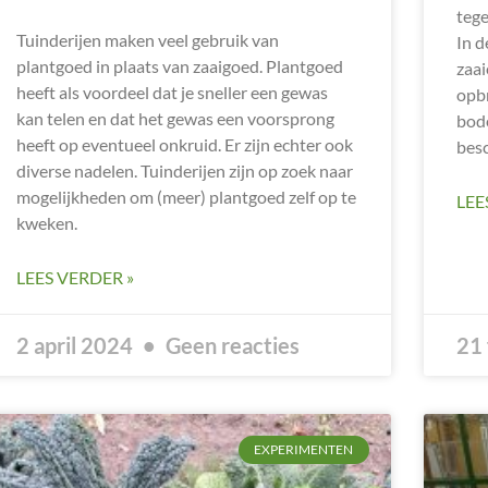
tege
Tuinderijen maken veel gebruik van
In d
plantgoed in plaats van zaaigoed. Plantgoed
zaai
heeft als voordeel dat je sneller een gewas
opbr
kan telen en dat het gewas een voorsprong
bode
heeft op eventueel onkruid. Er zijn echter ook
besc
diverse nadelen. Tuinderijen zijn op zoek naar
mogelijkheden om (meer) plantgoed zelf op te
LEE
kweken.
LEES VERDER »
2 april 2024
Geen reacties
21 
EXPERIMENTEN