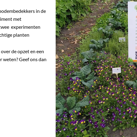
 bodembedekkers in de
riment met
 twee experimenten
chtige planten
 over de opzet en een
er weten? Geef ons dan